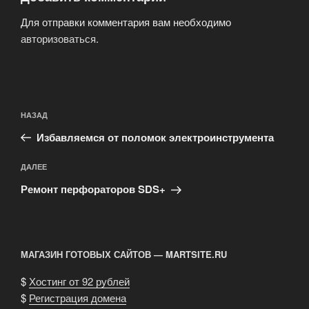
Для отправки комментария вам необходимо
авторизоваться
.
Навигация
Предыдущая
НАЗАД
по
запись:
записям
Избавляемся от поломок электроинструмента
Следующая
ДАЛЕЕ
запись
Ремонт перфораторов SDS+
МАГАЗИН ГОТОВЫХ САЙТОВ — MARTSITE.RU
$
Хостинг от 92 рублей
$
Регистрация домена